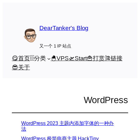
跳
至
内
DearTanker's Blog
容
又一个 1 IP 站点
😋首页
🗄️分类
🐣VPS
🛫Start
🍟打赏
🎏链接
😎关于
WordPress
WordPress 2023 主题内添加字体的一种办
法
WordPress 极简电商主题 HackTiny