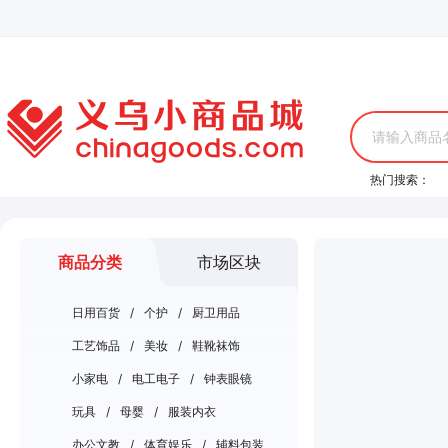
请输入商品
热门搜索：
商品分类
市场区块
日用百货
/
个护
/
厨卫用品
工艺饰品
/
美妆
/
鞋靴袜饰
小家电
/
电工电子
/
钟表眼镜
玩具
/
母婴
/
服装内衣
办公文教
/
体育娱乐
/
辅料包装