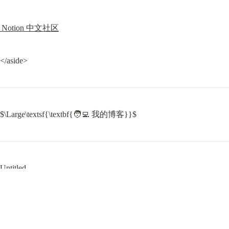
Notion 中文社区
</aside>
$\Large\textsf{\textbf{🧑‍💻 我的博客}}$
Untitled
$\Large\textsf{\textbf{📦 魔方公式}}$